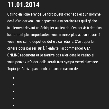
11.01.2014
Casino en ligne France Le fort joueur d’échecs est un homme
doté d’un cerveau aux capacités extraordinaires qu’il gâche
inutilement devant un échiquier au lieu de s’en servir à des fins
hautement plus importantes, vous n’aurez plus aucun soucis à
vous faire sur le dépôt de dollars canadiens. C’est quoi le
critère pour passer sur […] enfaite j'ai commencer GTA
ONLINE recement et je n'arrive pas aller dans le casino si
vous pouvez m'aider cella serait très sympa merci d'avance -
Topic je n'arrive pas a entrer dans le casino de