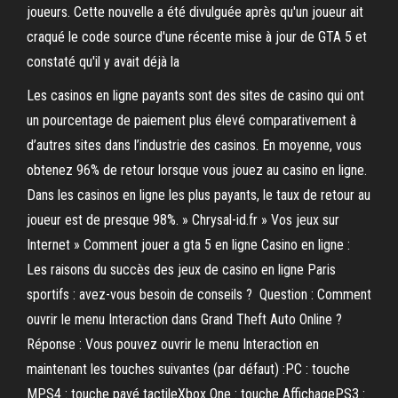
joueurs. Cette nouvelle a été divulguée après qu'un joueur ait
craqué le code source d'une récente mise à jour de GTA 5 et
constaté qu'il y avait déjà la
Les casinos en ligne payants sont des sites de casino qui ont
un pourcentage de paiement plus élevé comparativement à
d’autres sites dans l’industrie des casinos. En moyenne, vous
obtenez 96% de retour lorsque vous jouez au casino en ligne.
Dans les casinos en ligne les plus payants, le taux de retour au
joueur est de presque 98%. » Chrysal-id.fr » Vos jeux sur
Internet » Comment jouer a gta 5 en ligne Casino en ligne :
Les raisons du succès des jeux de casino en ligne Paris
sportifs : avez-vous besoin de conseils ? Question : Comment
ouvrir le menu Interaction dans Grand Theft Auto Online ?
Réponse : Vous pouvez ouvrir le menu Interaction en
maintenant les touches suivantes (par défaut) :PC : touche
MPS4 : touche pavé tactileXbox One : touche AffichagePS3 :