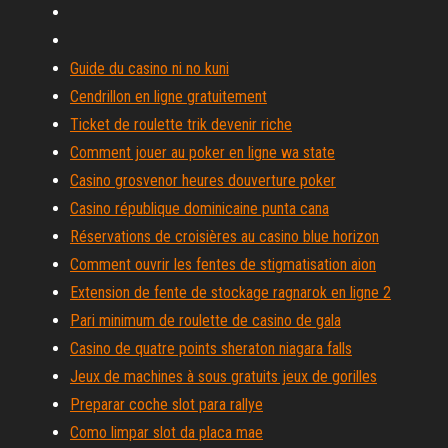
Guide du casino ni no kuni
Cendrillon en ligne gratuitement
Ticket de roulette trik devenir riche
Comment jouer au poker en ligne wa state
Casino grosvenor heures douverture poker
Casino république dominicaine punta cana
Réservations de croisières au casino blue horizon
Comment ouvrir les fentes de stigmatisation aion
Extension de fente de stockage ragnarok en ligne 2
Pari minimum de roulette de casino de gala
Casino de quatre points sheraton niagara falls
Jeux de machines à sous gratuits jeux de gorilles
Preparar coche slot para rallye
Como limpar slot da placa mae