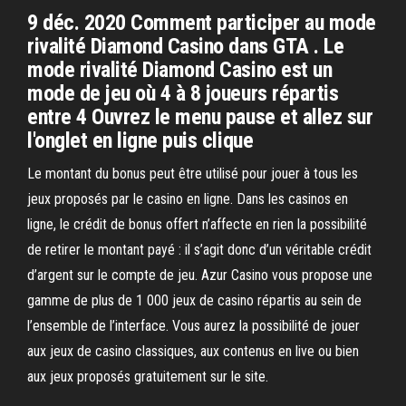
9 déc. 2020 Comment participer au mode
rivalité Diamond Casino dans GTA . Le
mode rivalité Diamond Casino est un
mode de jeu où 4 à 8 joueurs répartis
entre 4 Ouvrez le menu pause et allez sur
l'onglet en ligne puis clique
Le montant du bonus peut être utilisé pour jouer à tous les
jeux proposés par le casino en ligne. Dans les casinos en
ligne, le crédit de bonus offert n’affecte en rien la possibilité
de retirer le montant payé : il s’agit donc d’un véritable crédit
d’argent sur le compte de jeu. Azur Casino vous propose une
gamme de plus de 1 000 jeux de casino répartis au sein de
l’ensemble de l’interface. Vous aurez la possibilité de jouer
aux jeux de casino classiques, aux contenus en live ou bien
aux jeux proposés gratuitement sur le site.