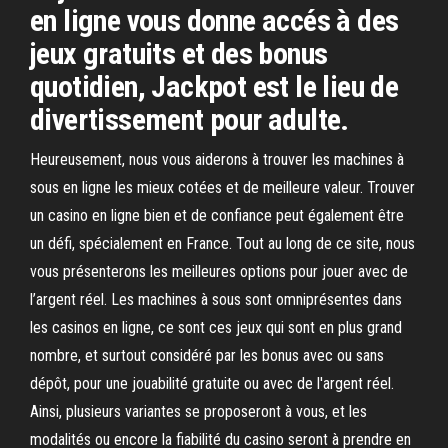
en ligne vous donne accés à des
jeux gratuits et des bonus
quotidien, Jackpot est le lieu de
divertissement pour adulte.
Heureusement, nous vous aiderons à trouver les machines à
sous en ligne les mieux cotées et de meilleure valeur. Trouver
un casino en ligne bien et de confiance peut également être
un défi, spécialement en France. Tout au long de ce site, nous
vous présenterons les meilleures options pour jouer avec de
l’argent réel. Les machines à sous sont omniprésentes dans
les casinos en ligne, ce sont ces jeux qui sont en plus grand
nombre, et surtout considéré par les bonus avec ou sans
dépôt, pour une jouabilité gratuite ou avec de l'argent réel.
Ainsi, plusieurs variantes se proposeront à vous, et les
modalités ou encore la fiabilité du casino seront à prendre en