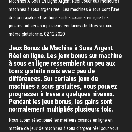
Machines A Sous En Ligne Argent Réel Jouer aux meilleures
machines à sous argent reel. Les machines à sous sont l’une
des principales attractions sur les casinos en ligne.Les
joueurs ont accès à plusieurs centaines de titres sur une
même plateforme. 02.12.2020
Jeux Bonus de Machine à Sous Argent
Réel en ligne. Les jeux bonus sur machine
à sous en ligne ressemblent un peu aux
tours gratuits mais avec peu de
différences. Sur certains jeux de
machines a sous gratuites, vous pouvez
progresser à travers quelques niveaux.
Pendant les jeux bonus, les gains sont
normalement multipliés plusieurs fois.
Nous avons sélectionné les meilleurs casinos en ligne en
matière de jeux de machines à sous d’argent réel pour vous.