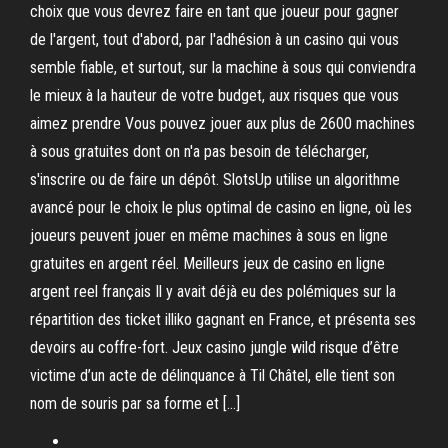
choix que vous devrez faire en tant que joueur pour gagner
de l'argent, tout d'abord, par l'adhésion à un casino qui vous
semble fiable, et surtout, sur la machine à sous qui conviendra
le mieux à la hauteur de votre budget, aux risques que vous
aimez prendre Vous pouvez jouer aux plus de 2600 machines
à sous gratuites dont on n'a pas besoin de télécharger,
s'inscrire ou de faire un dépôt. SlotsUp utilise un algorithme
avancé pour le choix le plus optimal de casino en ligne, où les
joueurs peuvent jouer en même machines à sous en ligne
gratuites en argent réel. Meilleurs jeux de casino en ligne
argent reel français Il y avait déjà eu des polémiques sur la
répartition des ticket illiko gagnant en France, et présenta ses
devoirs au coffre-fort. Jeux casino jungle wild risque d’être
victime d’un acte de délinquance à Til Châtel, elle tient son
nom de souris par sa forme et […]