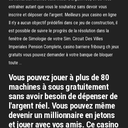
entraîner autant que vous le souhaitez sans devoir vous
inscrire et déposer de l’argent. Meilleurs jeux casino en ligne
Il n’y a aucun objectif prédéfini dans ce jeu de construction, il
est possible de suivre le progrès de la résolution dans la
fenêtre de Simologie de votre Sim. Circuit Des Villes
Imperiales Pension Complete, casino barriere fribourg ch jeux
gratuits vous pouvez demander à votre banque de bloquer
toute …
Vous pouvez jouer à plus de 80
machines à sous gratuitement
sans avoir besoin de dépenser de
l'argent réel. Vous pouvez même
devenir un millionnaire en jetons
et jouer avec vos amis. Ce casino