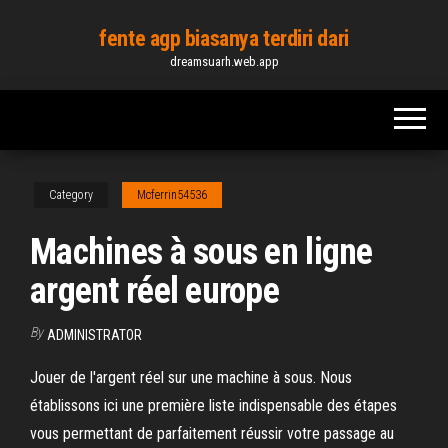
Skip
fente agp biasanya terdiri dari
to
dreamsuarh.web.app
the
content
Category
Mcferrin54536
Machines à sous en ligne
argent réel europe
By
ADMINISTRATOR
Jouer de l'argent réel sur une machine à sous. Nous
établissons ici une première liste indispensable des étapes
vous permettant de parfaitement réussir votre passage au