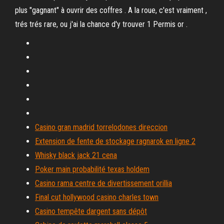
plus "gagnant" à ouvrir des coffres . A la roue, c'est vraiment ,
trés trés rare, ou j'ai la chance d'y trouver 1 Permis or .
Casino gran madrid torrelodones direccion
Extension de fente de stockage ragnarok en ligne 2
Whisky black jack 21 cena
Poker main probabilité texas holdem
Casino rama centre de divertissement orillia
Final cut hollywood casino charles town
Casino tempête dargent sans dépôt