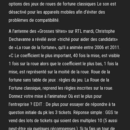
options des jeux de roues de fortune classiques Le son est
désactivé pour les appareils mobiles afin d’éviter des
problèmes de compatibilité.
A l'antenne des «Grosses têtes» sur RTL mardi, Christophe
Dechavanne a révélé avoir «triché pour aider des candidats»
de «La roue de la fortune», qu'il a animée entre 2006 et 2011.
«C Le coefficient le plus important, 40 fois la mise, est visible
1 fois sur la roue alors que le coefficient le plus bas, 1 fois la
mise, est représenté sur la moitié de la roue. Roue de la
fortune sans table de jeux : règles du jeu. La Roue de la
Fortune classique, reprend les règles inscrites sur la roue.
Donnez votre mise à l'animateur Où est le plus pour
l'entreprise ? EDIT : De plus pour essayer de répondre à ta
question initiale du pk les 3 tickets. Réponse simple : GGS te
vend des lots de tickets qui soient des multiples 10 (5 aussi
peut-être via quelques récompenses.). Si tu fais un tour de