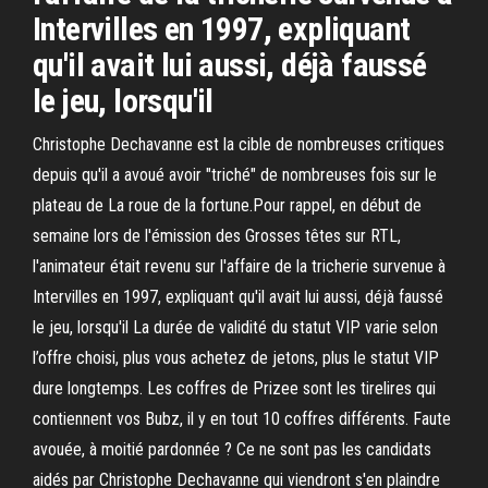
Intervilles en 1997, expliquant
qu'il avait lui aussi, déjà faussé
le jeu, lorsqu'il
Christophe Dechavanne est la cible de nombreuses critiques
depuis qu'il a avoué avoir "triché" de nombreuses fois sur le
plateau de La roue de la fortune.Pour rappel, en début de
semaine lors de l'émission des Grosses têtes sur RTL,
l'animateur était revenu sur l'affaire de la tricherie survenue à
Intervilles en 1997, expliquant qu'il avait lui aussi, déjà faussé
le jeu, lorsqu'il La durée de validité du statut VIP varie selon
l’offre choisi, plus vous achetez de jetons, plus le statut VIP
dure longtemps. Les coffres de Prizee sont les tirelires qui
contiennent vos Bubz, il y en tout 10 coffres différents. Faute
avouée, à moitié pardonnée ? Ce ne sont pas les candidats
aidés par Christophe Dechavanne qui viendront s'en plaindre