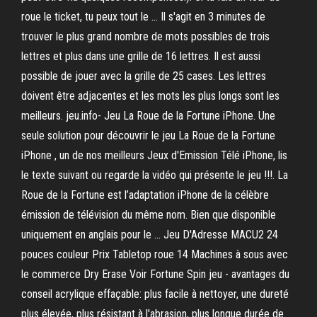
roue le ticket, tu peux tout le … Il s'agit en 3 minutes de
trouver le plus grand nombre de mots possibles de trois
lettres et plus dans une grille de 16 lettres. Il est aussi
possible de jouer avec la grille de 25 cases. Les lettres
doivent être adjacentes et les mots les plus longs sont les
meilleurs. jeu.info- Jeu La Roue de la Fortune iPhone. Une
seule solution pour découvrir le jeu La Roue de la Fortune
iPhone , un de nos meilleurs Jeux d'Emission Télé iPhone, lis
le texte suivant ou regarde la vidéo qui présente le jeu !!!. La
Roue de la Fortune est l’adaptation iPhone de la célèbre
émission de télévision du même nom. Bien que disponible
uniquement en anglais pour le … Jeu D'Adresse MACU2 24
pouces couleur Prix Tabletop roue 14 Machines à sous avec
le commerce Dry Erase Voir Fortune Spin jeu - avantages du
conseil acrylique effaçable: plus facile à nettoyer, une dureté
plus élevée, plus résistant à l'abrasion, plus longue durée de