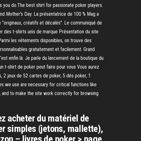
as you do.The best shirt for passionate poker players.
ay and Mother's Day. La présentatrice de 100 % Mag a
e "originaux, créatifs et décalés". Le communiqué de
er des t-shirts unis de marque Présentation du site
Parmi les vêtements disponibles, on trouve des
ersonnalisables gratuitement et facilement. Grand
’est enfin là. Je parle du lancement de la boutique du
un t-shirt de poker peut faire pour vous Vous aurez
s, 2 jeux de 52 cartes de poker, 5 dés poker, 1
 we use are necessary for critical functions like
a, and to make the site work correctly for browsing
ez acheter du matériel de
 simples (jetons, mallette),
azon – livres de poker > page