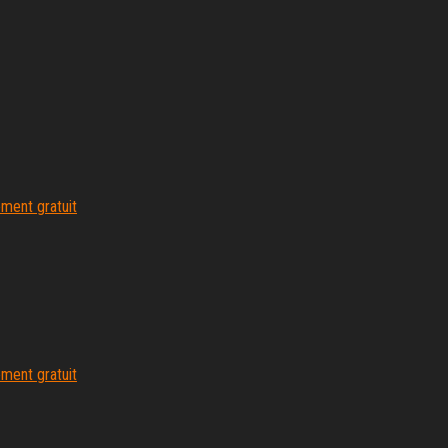
ement gratuit
ement gratuit