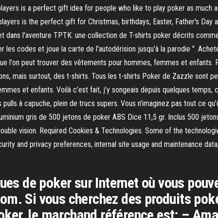
players is a perfect gift idea for people who like to play poker as much 
 players is the perfect gift for Christmas, birthdays, Easter, Father's D
et dans l'aventure TPTK: une collection de T-shirts poker décrits comm
les codes et joue la carte de l'autodérision jusqu'à la parodie ". Achet
fr que l'on peut trouver des vêtements pour hommes, femmes et enfants. 
ons, mais surtout, des t-shirts. Tous les t-shirts Poker de Zazzle sont p
emmes et enfants. Voilà c’est fait, j’y songeais depuis quelques temps, c
s pulls à capuche, plein de trucs supers. Vous n’imaginez pas tout ce qu’
aluminium gris de 500 jetons de poker ABS Dice 11,5 gr. Inclus 500 jeton
ouble vision. Required Cookies & Technologies. Some of the technologies
security and privacy preferences, internal site usage and maintenance dat
ques de poker sur Internet où vous pouv
m. Si vous cherchez des produits poker
 poker, le marchand référence est: – Am