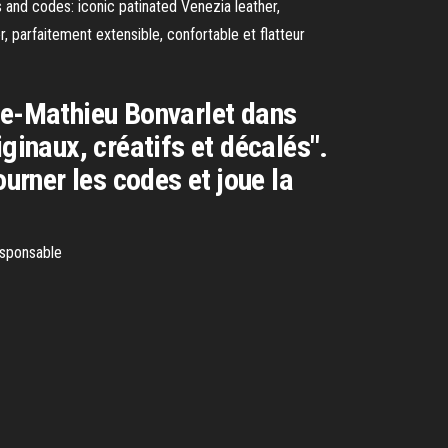
 and codes: iconic patinated Venezia leather,
er, parfaitement extensible, confortable et flatteur
nge-Mathieu Bonvarlet dans
ginaux, créatifs et décalés".
rner les codes et joue la
esponsable