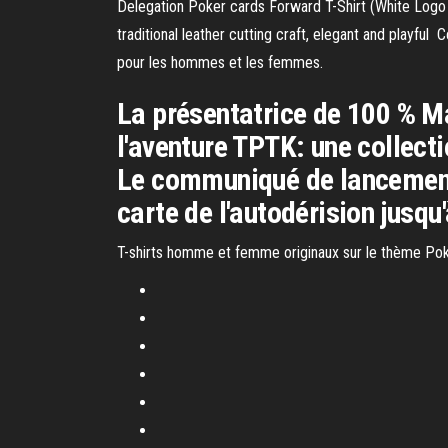
Delegation Poker cards Forward T-Shirt (White Logo /
traditional leather cutting craft, elegant and playful C
pour les hommes et les femmes.
La présentatrice de 100 % Ma
l'aventure TPTK: une collecti
Le communiqué de lancement 
carte de l'autodérision jusqu'
T-shirts homme et femme originaux sur le thème Poke