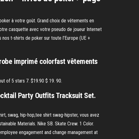
 poker à votre goût. Grand choix de vêtements en
u votre casquette avec votre pseudo de joueur Internet
 nos t-shirts de poker sur toute l'Europe (UE +
e robe imprimé colorfast vêtements
t of 5 stars 7. $19.90 $ 19. 90.
tail Party Outfits Tracksuit Set.
, swag, hip-hop,tee shirt swag-hipster, vous avez
stainable Materials. Nike SB. Skate Crew. 1 Color.
ease employee engagement and change management at