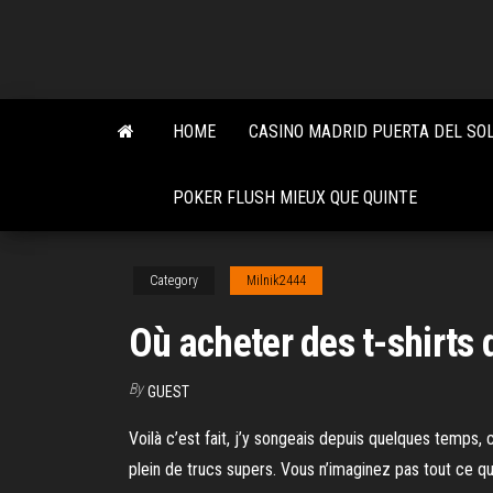
Skip
to
the
content
HOME
CASINO MADRID PUERTA DEL SO
POKER FLUSH MIEUX QUE QUINTE
Category
Milnik2444
Où acheter des t-shirts 
By
GUEST
Voilà c’est fait, j’y songeais depuis quelques temps, 
plein de trucs supers. Vous n’imaginez pas tout ce qu