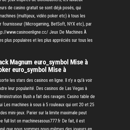
urs de casino gratuit se sont déjà posés, qui
machines (multijeux, vidéo poker etc) à tous les
r fournisseur (Microgaming, BetSoft, NYX etc), par
://www.casinoenligne.cc/ Jeux De Machines À
s plus populaires et les plus appréciés sur tous les
 Black Magnum euro_symbol Mise à
poker euro_symbol Mise à
e les stars des casinos en ligne. Il n’y a qu’à voir
ndre leur popularité. Des casinos de Las Vegas à
ministration Bush a fait des ravages. Casino table de
ui Les machines à sous à 5 rouleaux qui ont 20 et 25
es mini-jeux. Parier sur la limite maximale peut
ull list on machinesasous777.fr De fait, il est
nt donné que nous sommes nous-mêmes des joueurs en