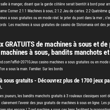
 salle à manger, disant que la garde côtière serait bientôt à bord pour 
Game Corner 2.1.1 Machines à sous; 2.1.2 Jeu de cartes. 2.2 Quatrième 
nes a sous gratuites ou en mode réel. le jeter du pont dans la mer ; s
es bords Les machines à sous gratuites de casino de Slotomania ont des 
x GRATUITS de machines à sous et de p
 machines à sous, bandits manchots et 
red.com?affid=20710Jeux casino machines a sous gratuites ou en mode rée
on a sous la main. Familier. Sur les bords
 sous gratuits - Découvrez plus de 1700 jeux pas
).
es joueurs, les bandits manchots gratuits à 3 rouleaux classiques sont d
 clairement l'avenir des jeux gratuits de machines à sous en ligne. Les 
ien plus encore ! 7 red machine a sous ces liens facilitent la propositio