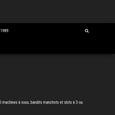
 1989
0 machines à sous, bandits manchots et slots à 3 ou