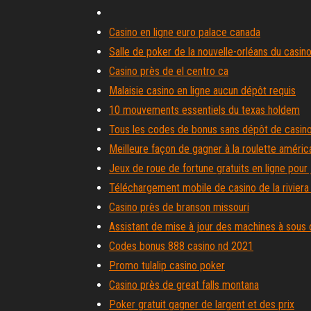
Casino en ligne euro palace canada
Salle de poker de la nouvelle-orléans du cas
Casino près de el centro ca
Malaisie casino en ligne aucun dépôt requis
10 mouvements essentiels du texas holdem
Tous les codes de bonus sans dépôt de casin
Meilleure façon de gagner à la roulette améric
Jeux de roue de fortune gratuits en ligne pour
Téléchargement mobile de casino de la riviera
Casino près de branson missouri
Assistant de mise à jour des machines à sous
Codes bonus 888 casino nd 2021
Promo tulalip casino poker
Casino près de great falls montana
Poker gratuit gagner de largent et des prix